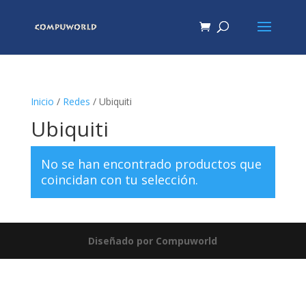
Inicio
/
Redes
/ Ubiquiti
Ubiquiti
No se han encontrado productos que
coincidan con tu selección.
Diseñado por Compuworld