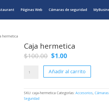
staurant
Páginas Web
Cámaras de seguridad
MyBusine
a hermetica
Caja hermetica
El
El
$
100.00
$
1.00
precio
precio
original
actual
Caja
era:
es:
Añadir al carrito
hermetica
$100.00.
$1.00.
cantidad
SKU:
caja-hermetica
Categorías:
Accesorios
,
Cámaras
Seguridad