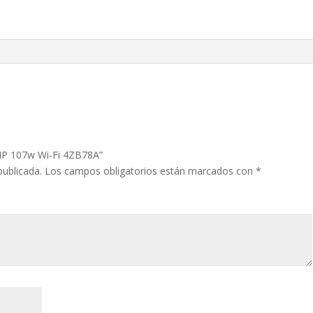
cantidad
 HP 107w Wi-Fi 4ZB78A”
publicada.
Los campos obligatorios están marcados con
*