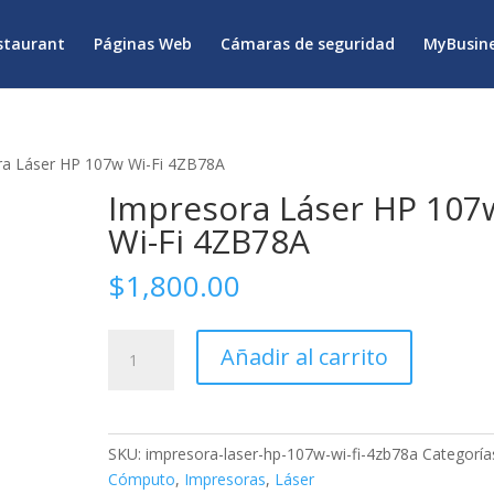
staurant
Páginas Web
Cámaras de seguridad
MyBusine
ra Láser HP 107w Wi-Fi 4ZB78A
Impresora Láser HP 107
Wi-Fi 4ZB78A
$
1,800.00
Impresora
Añadir al carrito
Láser
HP
107w
Wi-
SKU:
impresora-laser-hp-107w-wi-fi-4zb78a
Categoría
Fi
Cómputo
,
Impresoras
,
Láser
4ZB78A