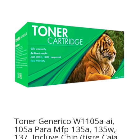
era:
es:
$152.00.
$132.00.
Toner Generico W1105a-ai,
105a Para Mfp 135a, 135w,
137, Incluye Chip (tigre Caja