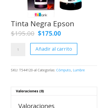
Tinta Negra Epson
El
El
$
195.00
$
175.00
precio
precio
original
actual
Tinta
era:
es:
Añadir al carrito
Negra
$195.00.
$175.00.
Epson
cantidad
SKU:
T544120-al
Categorías:
Cómputo
,
Lumbre
Valoraciones (0)
Valoraciones