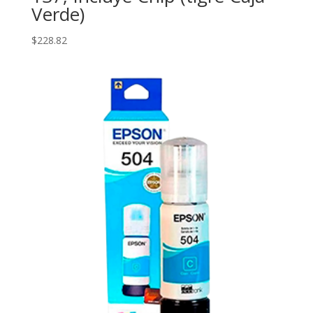
Verde)
$
228.82