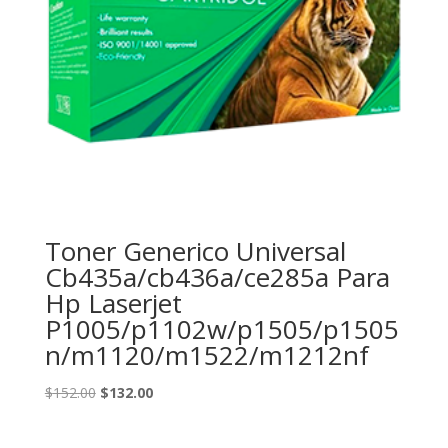
Toner Generico Universal
Cb435a/cb436a/ce285a Para
Hp Laserjet
P1005/p1102w/p1505/p1505
n/m1120/m1522/m1212nf
El
El
$
152.00
$
132.00
precio
precio
original
actual